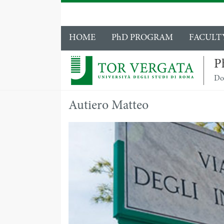
HOME
PhD PROGRAM
FACULT
P
Dot
Autiero Matteo