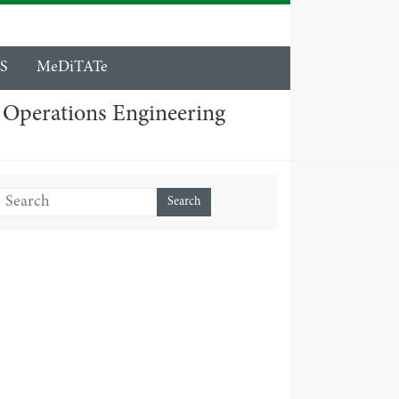
S
MeDiTATe
 Operations Engineering